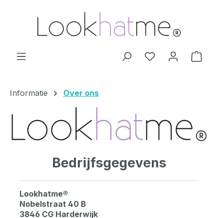
Ga naar de hoofdinhoud
Je hebt 0 items o
Wink
Informatie
Over ons
Bedrijfsgegevens
Lookhatme®
Nobelstraat 40 B
3846 CG Harderwijk